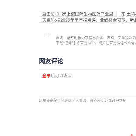
直击!2<0>25上海国际生物医药产业周
东!土
天奈科;技2025年半年报点评：业绩符合预期，
声明：证券时报力求信息真实、准确，文章提及内
下载“证券时报”官方APP，或关注官方微信公众
网友评论
登录
后可以发言
网友评论仅供其表达个人看法，并不表明证券时报立场